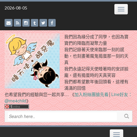
Skip
2026-08-05
Toggle
to
navigatio
content
我們因為緣分成了同學，也因為寶
寶們的降臨而凝聚力量
我們記錄著天使來臨那一刻的感
動，也刻畫著魔鬼搗蛋那一刻的天
真
我們永遠記得天使睡著時的安詳臉
龐，還有搗蛋時的天真笑容
我們都希望數年後回頭看，這裡有
滿滿的回憶
也希望我們的經驗與您一起共享… 《
加入粉絲團搶先看
│
Line好友：
@me4child
》
Toggle