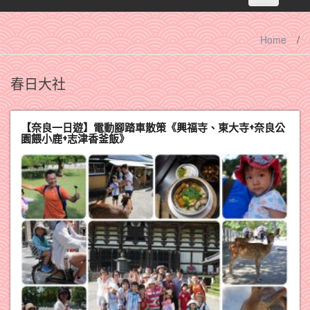
navigation
Home
/
春日大社
【奈良一日遊】電動腳踏車散策《興福寺、東大寺+奈良公
園餵小鹿+志津香釜飯》