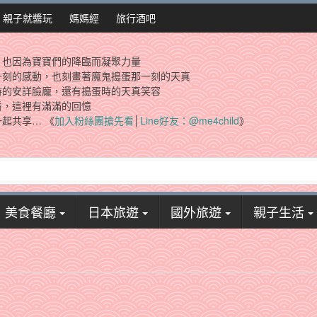
親子就醬玩
媽媽經
旅行酒吧
，也因為寶寶們的降臨而凝聚力量
一刻的感動，也刻畫著魔鬼搗蛋那一刻的天真
時的安詳臉龐，還有搗蛋時的天真笑容
看，這裡有滿滿的回憶
起共享… 《
加入粉絲團搶先看
│
Line好友：@me4child
》
美食餐廳
日本旅遊
國外旅遊
親子生活