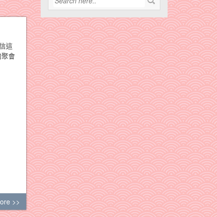
信這
的聚會
ore >>