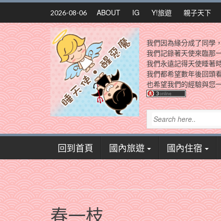
Skip
ABOUT
IG
Y!旅遊
親子天下
2026-08-06
to
content
我們因為緣分成了同學
我們記錄著天使來臨那
我們永遠記得天使睡著
我們都希望數年後回頭
也希望我們的經驗與您一
回到首頁
國內旅遊
國內住宿
春一枝