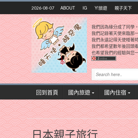
Skip
ABOUT
IG
Y!旅遊
親子天下
2026-08-07
to
content
我們因為緣分成了同學
我們記錄著天使來臨那
我們永遠記得天使睡著
我們都希望數年後回頭
也希望我們的經驗與您一
回到首頁
國內旅遊
國內住宿
日本親子旅行