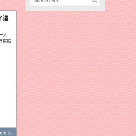
了還
一大
有東照
ore >>