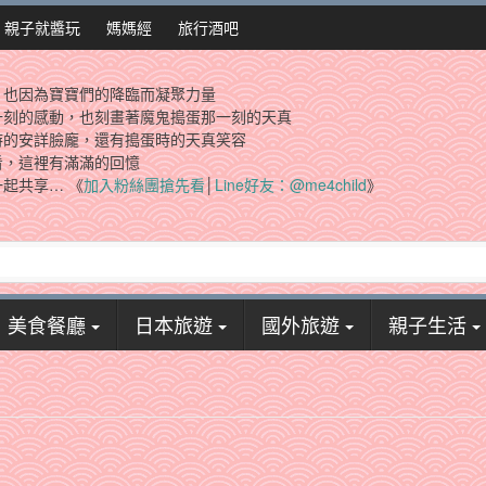
親子就醬玩
媽媽經
旅行酒吧
，也因為寶寶們的降臨而凝聚力量
一刻的感動，也刻畫著魔鬼搗蛋那一刻的天真
時的安詳臉龐，還有搗蛋時的天真笑容
看，這裡有滿滿的回憶
起共享… 《
加入粉絲團搶先看
│
Line好友：@me4child
》
美食餐廳
日本旅遊
國外旅遊
親子生活