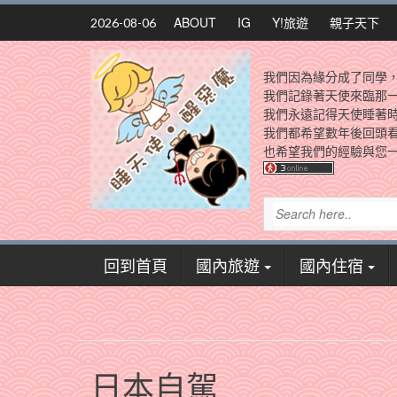
Skip
ABOUT
IG
Y!旅遊
親子天下
2026-08-06
to
content
我們因為緣分成了同學
我們記錄著天使來臨那
我們永遠記得天使睡著
我們都希望數年後回頭
也希望我們的經驗與您一
回到首頁
國內旅遊
國內住宿
日本自駕