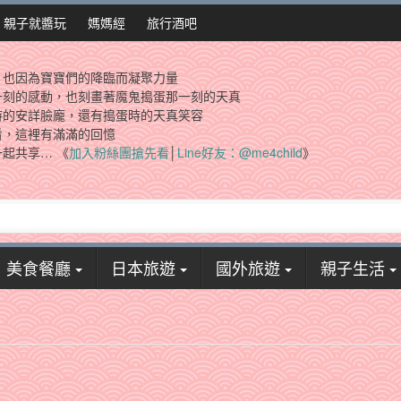
親子就醬玩
媽媽經
旅行酒吧
，也因為寶寶們的降臨而凝聚力量
一刻的感動，也刻畫著魔鬼搗蛋那一刻的天真
時的安詳臉龐，還有搗蛋時的天真笑容
看，這裡有滿滿的回憶
起共享… 《
加入粉絲團搶先看
│
Line好友：@me4child
》
美食餐廳
日本旅遊
國外旅遊
親子生活