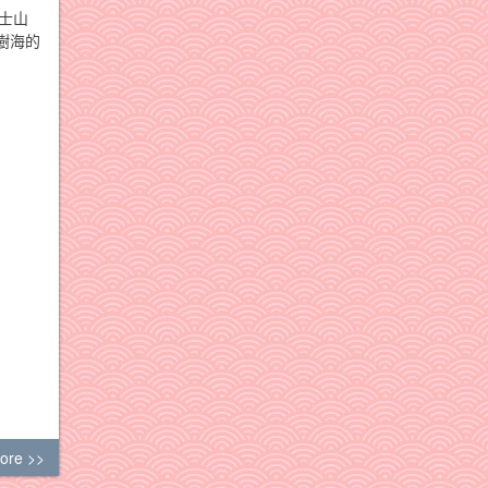
士山
樹海的
ore >>