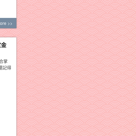
ore >>
定金
合掌
還記得