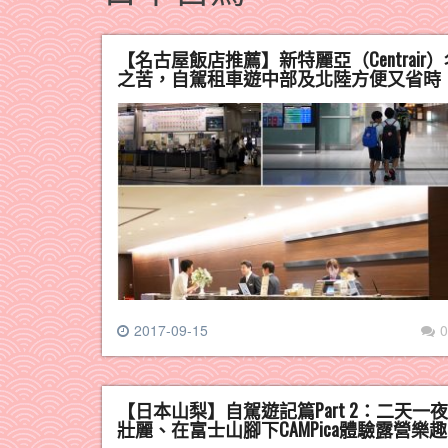
【名古屋飯店推薦】新特麗亞（Centra
之苦，自駕租車遊中部及北陸方便又省時
2017-09-15
0
【日本山梨】自駕遊記篇Part 2：二
壯麗、在富士山腳下CAMPica體驗露營樂趣