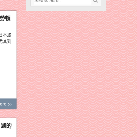
車勞頓
日本旅
尤其到
ore >>
口湖的