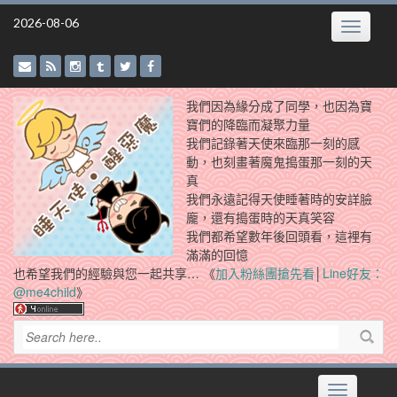
Skip
2026-08-06
Toggle
to
navigatio
content
我們因為緣分成了同學，也因為寶
寶們的降臨而凝聚力量
我們記錄著天使來臨那一刻的感
動，也刻畫著魔鬼搗蛋那一刻的天
真
我們永遠記得天使睡著時的安詳臉
龐，還有搗蛋時的天真笑容
我們都希望數年後回頭看，這裡有
滿滿的回憶
也希望我們的經驗與您一起共享… 《
加入粉絲團搶先看
│
Line好友：
@me4child
》
Toggle