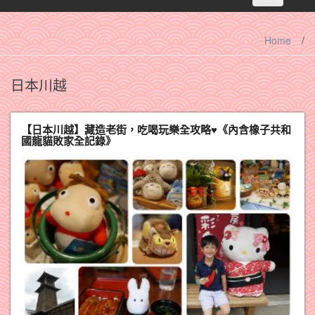
navigation
Home
/
日本川越
【日本川越】藏造老街，吃喝玩樂全攻略♥《內含橡子共和
國龍貓敗家全記錄》