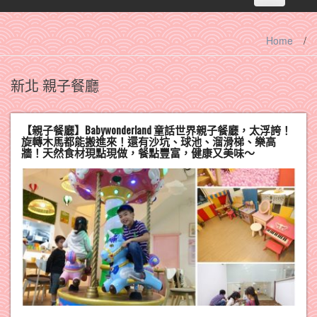
navigation
Home
/
新北 親子餐廳
【親子餐廳】Babywonderland 童話世界親子餐廳，太浮誇！
旋轉木馬都能搬進來！還有沙坑、球池、溜滑梯、樂高
牆！天然食材現點現做，餐點豐富，健康又美味～