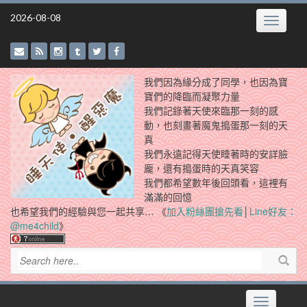
Skip
2026-08-08
Toggle
to
navigatio
content
我們因為緣分成了同學，也因為寶
寶們的降臨而凝聚力量
我們記錄著天使來臨那一刻的感
動，也刻畫著魔鬼搗蛋那一刻的天
真
我們永遠記得天使睡著時的安詳臉
龐，還有搗蛋時的天真笑容
我們都希望數年後回頭看，這裡有
滿滿的回憶
也希望我們的經驗與您一起共享… 《
加入粉絲團搶先看
│
Line好友：
@me4child
》
Toggle