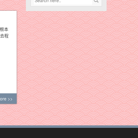
車根本
「去程
ore >>