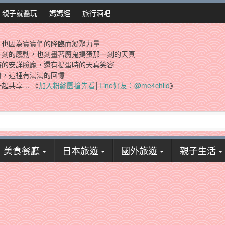
親子就醬玩
媽媽經
旅行酒吧
，也因為寶寶們的降臨而凝聚力量
一刻的感動，也刻畫著魔鬼搗蛋那一刻的天真
時的安詳臉龐，還有搗蛋時的天真笑容
看，這裡有滿滿的回憶
起共享… 《
加入粉絲團搶先看
│
Line好友：@me4child
》
美食餐廳
日本旅遊
國外旅遊
親子生活