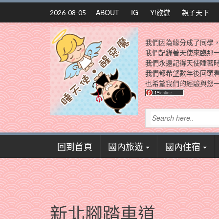
Skip
ABOUT
IG
Y!旅遊
親子天下
2026-08-05
to
content
我們因為緣分成了同學
我們記錄著天使來臨那
我們永遠記得天使睡著
我們都希望數年後回頭
也希望我們的經驗與您一
回到首頁
國內旅遊
國內住宿
新北腳踏車道