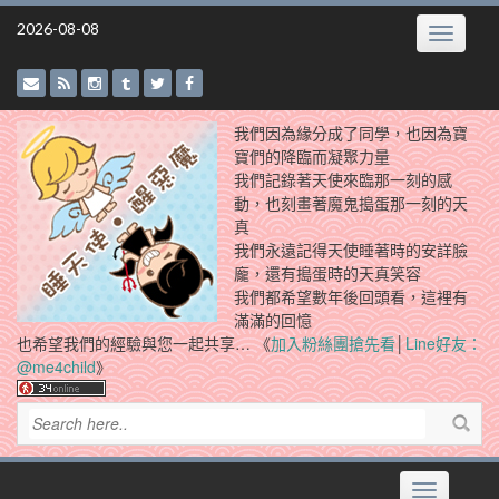
Skip
2026-08-08
Toggle
to
navigatio
content
我們因為緣分成了同學，也因為寶
寶們的降臨而凝聚力量
我們記錄著天使來臨那一刻的感
動，也刻畫著魔鬼搗蛋那一刻的天
真
我們永遠記得天使睡著時的安詳臉
龐，還有搗蛋時的天真笑容
我們都希望數年後回頭看，這裡有
滿滿的回憶
也希望我們的經驗與您一起共享… 《
加入粉絲團搶先看
│
Line好友：
@me4child
》
Toggle