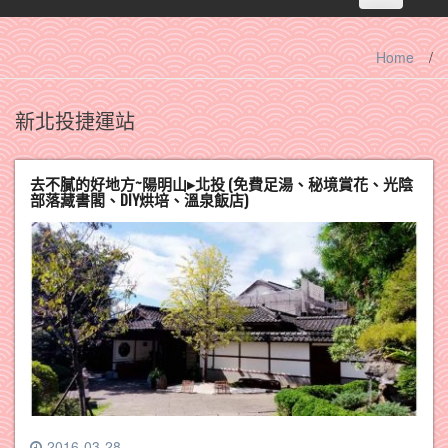
navigation
Home
/
新北投捷運站
去不膩的好地方~陽明山▸北投 (免費足湯、秘境賞花、光陰
部落藏書閣、DIY烘培、溫泉飯店)
2016-03-28