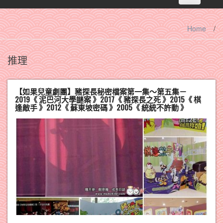
navigation
Home
/
推理
【如果兒童劇團】豬探長秘密檔案第一集～第五集－
2019《 泥巴河大學謎案 》2017《 豬探長之死 》2015《 棋
逢敵手 》2012《 蘇東坡密碼 》2005《 統統不許動 》