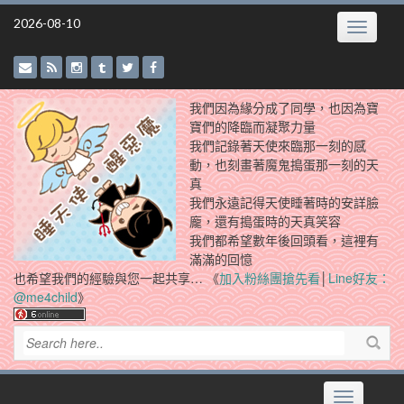
Skip
2026-08-10
Toggle
to
navigatio
content
我們因為緣分成了同學，也因為寶
寶們的降臨而凝聚力量
我們記錄著天使來臨那一刻的感
動，也刻畫著魔鬼搗蛋那一刻的天
真
我們永遠記得天使睡著時的安詳臉
龐，還有搗蛋時的天真笑容
我們都希望數年後回頭看，這裡有
滿滿的回憶
也希望我們的經驗與您一起共享… 《
加入粉絲團搶先看
│
Line好友：
@me4child
》
Toggle