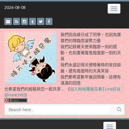
Skip
2026-08-08
Toggle
to
navigatio
content
我們因為緣分成了同學，也因為寶
寶們的降臨而凝聚力量
我們記錄著天使來臨那一刻的感
動，也刻畫著魔鬼搗蛋那一刻的天
真
我們永遠記得天使睡著時的安詳臉
龐，還有搗蛋時的天真笑容
我們都希望數年後回頭看，這裡有
滿滿的回憶
也希望我們的經驗與您一起共享… 《
加入粉絲團搶先看
│
Line好友：
@me4child
》
Toggle