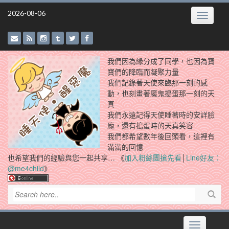
Skip
2026-08-06
Toggle
to
navigatio
content
我們因為緣分成了同學，也因為寶
寶們的降臨而凝聚力量
我們記錄著天使來臨那一刻的感
動，也刻畫著魔鬼搗蛋那一刻的天
真
我們永遠記得天使睡著時的安詳臉
龐，還有搗蛋時的天真笑容
我們都希望數年後回頭看，這裡有
滿滿的回憶
也希望我們的經驗與您一起共享… 《
加入粉絲團搶先看
│
Line好友：
@me4child
》
Toggle