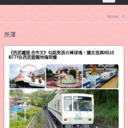
navigation
Home
/
所澤
《西武鐵道 合作文》勾起男孩の棒球魂，讓女孩與HELLO
KITTY在西武遊園地嗨到爆