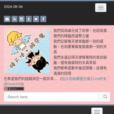
Skip
2026-08-06
Toggle
to
navigatio
content
我們因為緣分成了同學，也因為寶
寶們的降臨而凝聚力量
我們記錄著天使來臨那一刻的感
動，也刻畫著魔鬼搗蛋那一刻的天
真
我們永遠記得天使睡著時的安詳臉
龐，還有搗蛋時的天真笑容
我們都希望數年後回頭看，這裡有
滿滿的回憶
也希望我們的經驗與您一起共享… 《
加入粉絲團搶先看
│
Line好友：
@me4child
》
Toggle