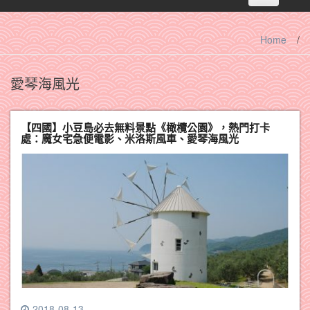
navigation
Home
/
愛琴海風光
【四國】小豆島必去無料景點《橄欖公園》，熱門打卡
處：魔女宅急便電影、米洛斯風車、愛琴海風光
2018-08-13