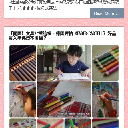
~桂圓的部分我打算沿用去年的恐龍背心再加個翅膀就變成飛龍
了！(花哈哈哈~ 後母式笑法…
Read More >>
【開團】文具控看這裡，德國輝柏《FABER-CASTELL 》好品
質入手保證不後悔 ?