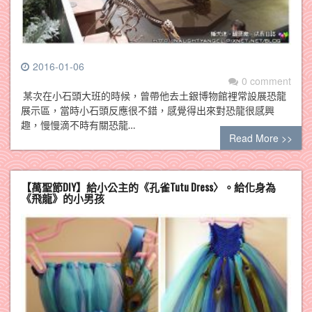
2016-01-06
0 comment
某次在小石頭大班的時候，曾帶他去土銀博物館裡常設展恐龍
展示區，當時小石頭反應很不錯，感覺得出來對恐龍很感興
趣，慢慢滴不時有關恐龍…
Read More >>
【萬聖節DIY】給小公主的《孔雀Tutu Dress〉。給化身為
《飛龍》的小男孩