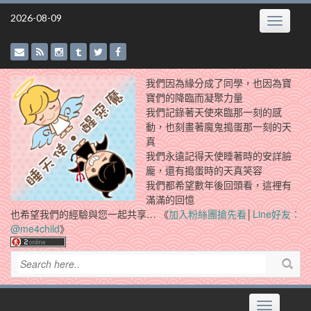
Skip
2026-08-09
Toggle
to
navigatio
content
我們因為緣分成了同學，也因為寶
寶們的降臨而凝聚力量
我們記錄著天使來臨那一刻的感
動，也刻畫著魔鬼搗蛋那一刻的天
真
我們永遠記得天使睡著時的安詳臉
龐，還有搗蛋時的天真笑容
我們都希望數年後回頭看，這裡有
滿滿的回憶
也希望我們的經驗與您一起共享… 《
加入粉絲團搶先看
│
Line好友：
@me4child
》
Toggle