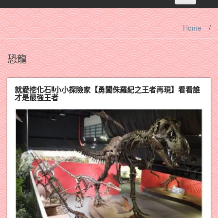
navigation
Home
/
恐龍
就愛挖化石!!小小探險家【勇闖侏羅紀之王者再現】看看誰
才是最強王者