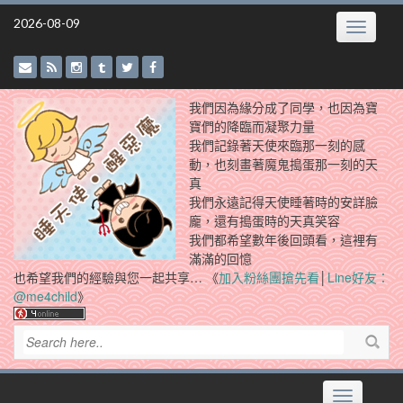
Skip
2026-08-09
Toggle
to
navigatio
content
我們因為緣分成了同學，也因為寶
寶們的降臨而凝聚力量
我們記錄著天使來臨那一刻的感
動，也刻畫著魔鬼搗蛋那一刻的天
真
我們永遠記得天使睡著時的安詳臉
龐，還有搗蛋時的天真笑容
我們都希望數年後回頭看，這裡有
滿滿的回憶
也希望我們的經驗與您一起共享… 《
加入粉絲團搶先看
│
Line好友：
@me4child
》
Toggle