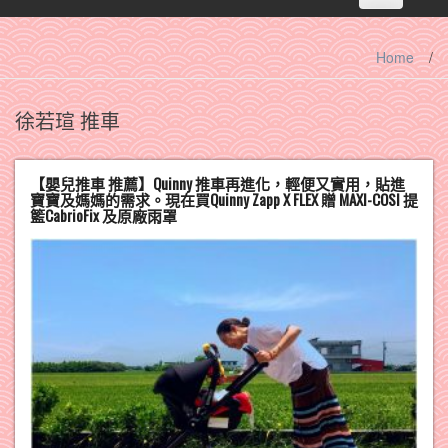
navigation
Home
/
徐若瑄 推車
【嬰兒推車 推薦】Quinny 推車再進化，輕便又實用，貼進
寶寶及媽媽的需求。現在買Quinny Zapp X FLEX 贈 MAXI-COSI 提
籃CabrioFix 及原廠雨罩