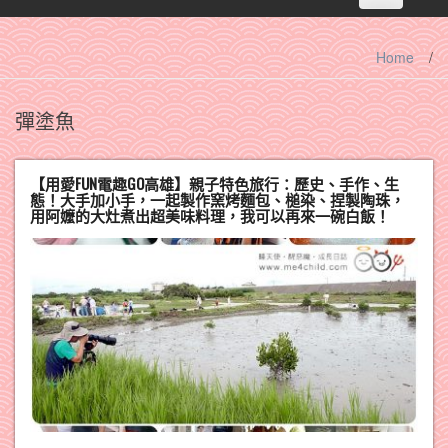
navigation
Home
/
彈塗魚
【用愛FUN電趣GO高雄】親子特色旅行：歷史、手作、生
態！大手加小手，一起製作窯烤麵包、槌染、捏製陶珠，
用阿嬤的大灶煮出超美味料理，我可以再來一碗白飯！