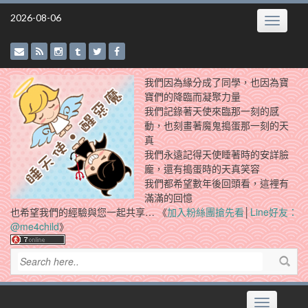
Skip
2026-08-06
Toggle
to
navigatio
content
我們因為緣分成了同學，也因為寶
寶們的降臨而凝聚力量
我們記錄著天使來臨那一刻的感
動，也刻畫著魔鬼搗蛋那一刻的天
真
我們永遠記得天使睡著時的安詳臉
龐，還有搗蛋時的天真笑容
我們都希望數年後回頭看，這裡有
滿滿的回憶
也希望我們的經驗與您一起共享… 《
加入粉絲團搶先看
│
Line好友：
@me4child
》
Toggle