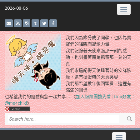
Skip
2026-08-06
Toggle
to
navigatio
content
我們因為緣分成了同學，也因為寶
寶們的降臨而凝聚力量
我們記錄著天使來臨那一刻的感
動，也刻畫著魔鬼搗蛋那一刻的天
真
我們永遠記得天使睡著時的安詳臉
龐，還有搗蛋時的天真笑容
我們都希望數年後回頭看，這裡有
滿滿的回憶
也希望我們的經驗與您一起共享… 《
加入粉絲團搶先看
│
Line好友：
@me4child
》
Toggle