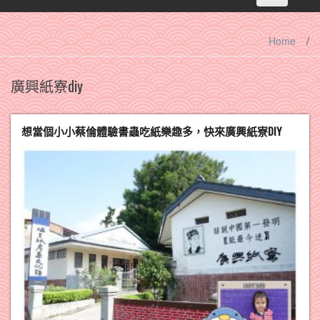
navigation
Home
/
廣興紙寮diy
想當個小小蔡倫體驗書蟲吃紙樂趣多，快來廣興紙寮DIY