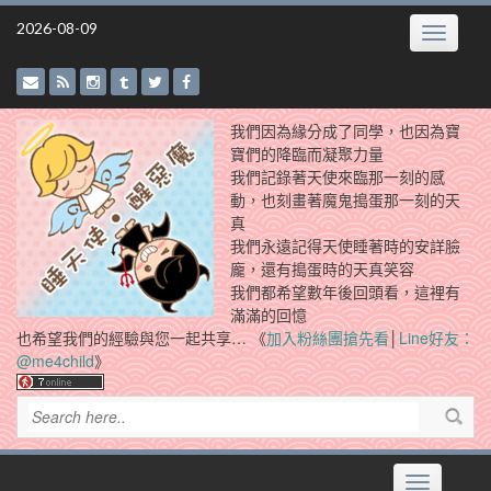
Skip
2026-08-09
Toggle
to
navigatio
content
我們因為緣分成了同學，也因為寶
寶們的降臨而凝聚力量
我們記錄著天使來臨那一刻的感
動，也刻畫著魔鬼搗蛋那一刻的天
真
我們永遠記得天使睡著時的安詳臉
龐，還有搗蛋時的天真笑容
我們都希望數年後回頭看，這裡有
滿滿的回憶
也希望我們的經驗與您一起共享… 《
加入粉絲團搶先看
│
Line好友：
@me4child
》
Toggle