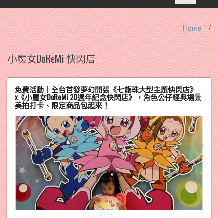
navigation
Home
/
小魔女DoReMi 快閃店
免費活動｜全台首發夢幻開張《七龍珠大型主題快閃店》
x《小魔女DoReMi 20週年紀念快閃店》，角色公仔經典場景
美拍打卡、限定商品包起來！