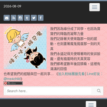
Skip
2026-08-09
Toggle
to
navigatio
content
我們因為緣分成了同學，也因為寶
寶們的降臨而凝聚力量
我們記錄著天使來臨那一刻的感
動，也刻畫著魔鬼搗蛋那一刻的天
真
我們永遠記得天使睡著時的安詳臉
龐，還有搗蛋時的天真笑容
我們都希望數年後回頭看，這裡有
滿滿的回憶
也希望我們的經驗與您一起共享… 《
加入粉絲團搶先看
│
Line好友：
@me4child
》
Toggle