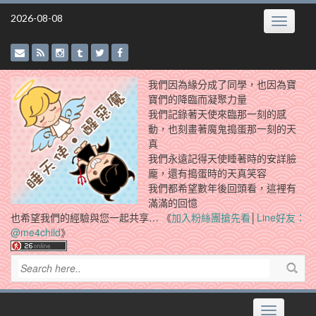
Skip
2026-08-08
Toggle
to
navigatio
content
我們因為緣分成了同學，也因為寶
寶們的降臨而凝聚力量
我們記錄著天使來臨那一刻的感
動，也刻畫著魔鬼搗蛋那一刻的天
真
我們永遠記得天使睡著時的安詳臉
龐，還有搗蛋時的天真笑容
我們都希望數年後回頭看，這裡有
滿滿的回憶
也希望我們的經驗與您一起共享… 《
加入粉絲團搶先看
│
Line好友：
@me4child
》
Toggle