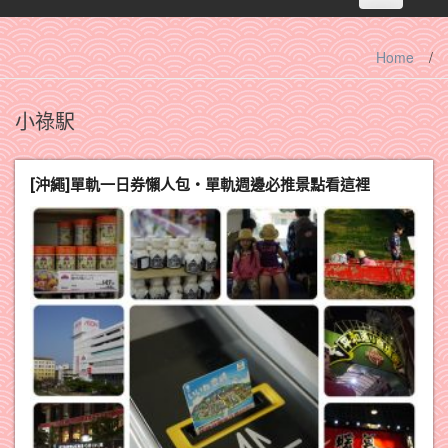
navigation
Home
/
小祿駅
[沖繩]單軌一日券懶人包‧單軌週邊必推景點看這裡