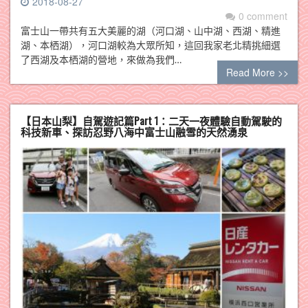
2018-08-27
0 comment
富士山一帶共有五大美麗的湖（河口湖、山中湖、西湖、精進
湖、本栖湖），河口湖較為大眾所知，這回我家老北精挑細選
了西湖及本栖湖的營地，來做為我們…
Read More >>
【日本山梨】自駕遊記篇Part 1：二天一夜體驗自動駕駛的
科技新車、探訪忍野八海中富士山融雪的天然湧泉