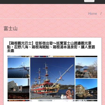
navigation
Home
/
富士山
【箱根觀光巴士】從新宿出發～巡覽富士山週邊觀光景
點，忍野八海、箱根海賊船、箱根湯本溫泉街，讓人意猶
未盡