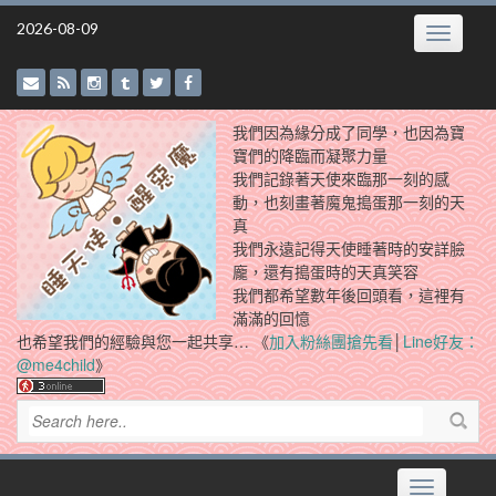
Skip
2026-08-09
Toggle
to
navigatio
content
我們因為緣分成了同學，也因為寶
寶們的降臨而凝聚力量
我們記錄著天使來臨那一刻的感
動，也刻畫著魔鬼搗蛋那一刻的天
真
我們永遠記得天使睡著時的安詳臉
龐，還有搗蛋時的天真笑容
我們都希望數年後回頭看，這裡有
滿滿的回憶
也希望我們的經驗與您一起共享… 《
加入粉絲團搶先看
│
Line好友：
@me4child
》
Toggle