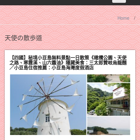
navigation
Home
/
天使の散歩道
【四國】秘境小豆島無料景點一日散策《橄欖公園、天使
之路、寒霞溪、山六醬油》隱藏美食：三太郎贊岐烏龍麵
／小豆島住宿推薦：小豆島海灣度假酒店