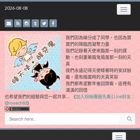
Skip
2026-08-08
Toggle
to
navigatio
content
我們因為緣分成了同學，也因為寶
寶們的降臨而凝聚力量
我們記錄著天使來臨那一刻的感
動，也刻畫著魔鬼搗蛋那一刻的天
真
我們永遠記得天使睡著時的安詳臉
龐，還有搗蛋時的天真笑容
我們都希望數年後回頭看，這裡有
滿滿的回憶
也希望我們的經驗與您一起共享… 《
加入粉絲團搶先看
│
Line好友：
@me4child
》
Toggle