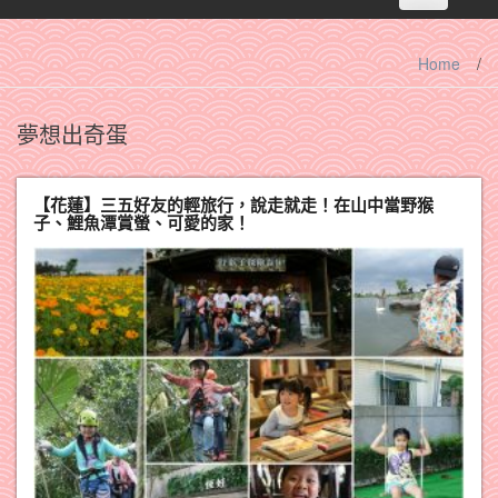
navigation
Home
/
夢想出奇蛋
【花蓮】三五好友的輕旅行，說走就走！在山中當野猴
子、鯉魚潭賞螢、可愛的家！