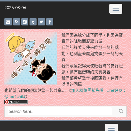
Skip
2026-08-06
Toggle
to
navigatio
content
我們因為緣分成了同學，也因為寶
寶們的降臨而凝聚力量
我們記錄著天使來臨那一刻的感
動，也刻畫著魔鬼搗蛋那一刻的天
真
我們永遠記得天使睡著時的安詳臉
龐，還有搗蛋時的天真笑容
我們都希望數年後回頭看，這裡有
滿滿的回憶
也希望我們的經驗與您一起共享… 《
加入粉絲團搶先看
│
Line好友：
@me4child
》
Toggle