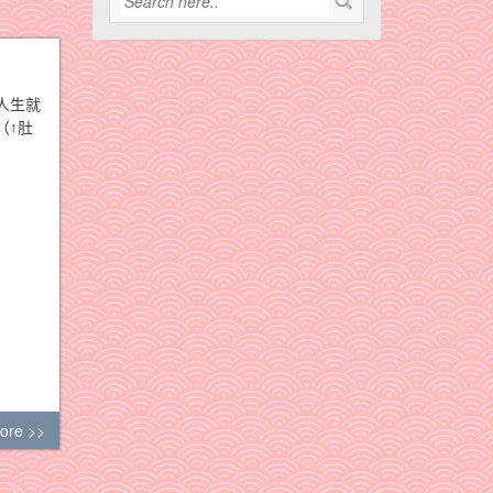
人生就
（↑肚
ore >>