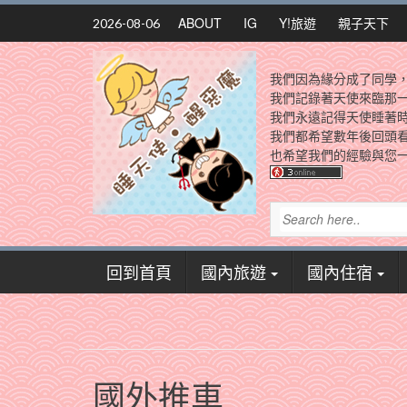
Skip
ABOUT
IG
Y!旅遊
親子天下
2026-08-06
to
content
我們因為緣分成了同學
我們記錄著天使來臨那
我們永遠記得天使睡著
我們都希望數年後回頭
也希望我們的經驗與您一
回到首頁
國內旅遊
國內住宿
國外推車