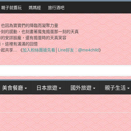
親子就醬玩
媽媽經
旅行酒吧
，也因為寶寶們的降臨而凝聚力量
一刻的感動，也刻畫著魔鬼搗蛋那一刻的天真
時的安詳臉龐，還有搗蛋時的天真笑容
看，這裡有滿滿的回憶
起共享… 《
加入粉絲團搶先看
│
Line好友：@me4child
》
美食餐廳
日本旅遊
國外旅遊
親子生活