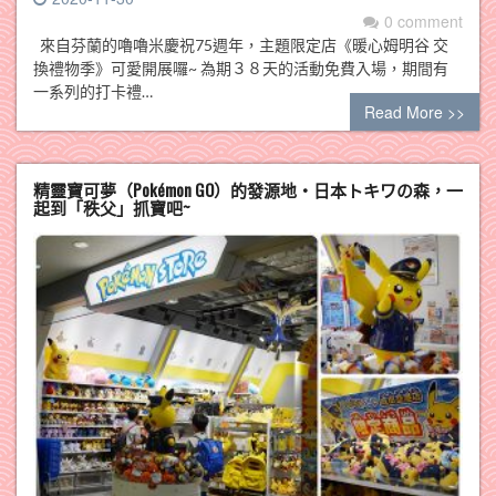
0 comment
來自芬蘭的嚕嚕米慶祝75週年，主題限定店《暖心姆明谷 交
換禮物季》可愛開展囉~ 為期３８天的活動免費入場，期間有
一系列的打卡禮…
Read More >>
精靈寶可夢（Pokémon GO）的發源地‧日本トキワの森，一
起到「秩父」抓寶吧~