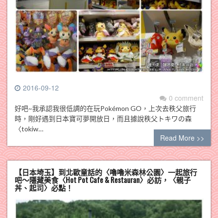
2016-09-12
0 comment
好吧~我承認我很低調的在玩Pokémon GO，上次去秩父旅行
時，剛好遇到日本寶可夢開放日，而且據說秩父トキワの森
〈tokiw…
Read More >>
【日本埼玉】到北歐童話的〈嚕嚕米森林公園〉一起旅行
吧～隱藏美食〈Hot Pot Cafe & Restauran〉必訪，〈親子
丼、起司〉必點！