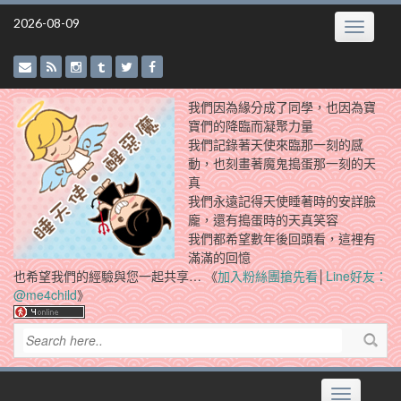
Skip
2026-08-09
Toggle
to
navigatio
content
我們因為緣分成了同學，也因為寶
寶們的降臨而凝聚力量
我們記錄著天使來臨那一刻的感
動，也刻畫著魔鬼搗蛋那一刻的天
真
我們永遠記得天使睡著時的安詳臉
龐，還有搗蛋時的天真笑容
我們都希望數年後回頭看，這裡有
滿滿的回憶
也希望我們的經驗與您一起共享… 《
加入粉絲團搶先看
│
Line好友：
@me4child
》
Toggle