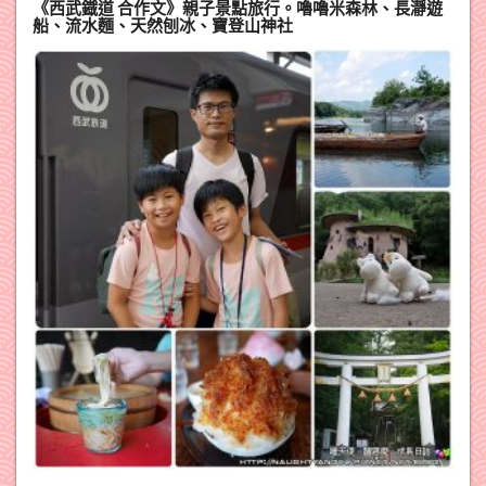
《西武鐡道 合作文》親子景點旅行。嚕嚕米森林、長瀞遊
船、流水麵、天然刨冰、寶登山神社