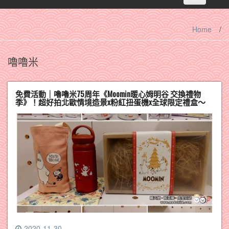
navigation
Home
/
嚕嚕米
免費活動｜嚕嚕米75周年《Moomin暖心姆明谷 交換禮物
季》！超好拍北歐情境造景x粉紅扭蛋機x全球限定禮盒～
2020-11-30