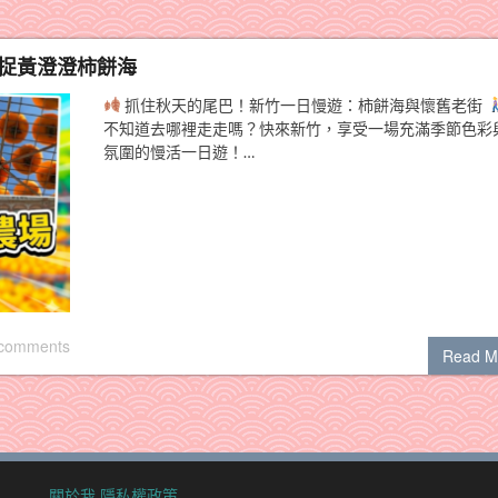
捕捉黃澄澄柿餅海
抓住秋天的尾巴！新竹一日慢遊：柿餅海與懷舊老街
不知道去哪裡走走嗎？快來新竹，享受一場充滿季節色彩
氛圍的慢活一日遊！…
 comments
Read M
關於我
隱私權政策