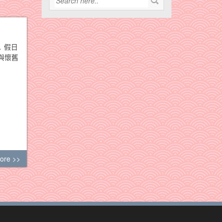
假日
與懷舊
ore >>