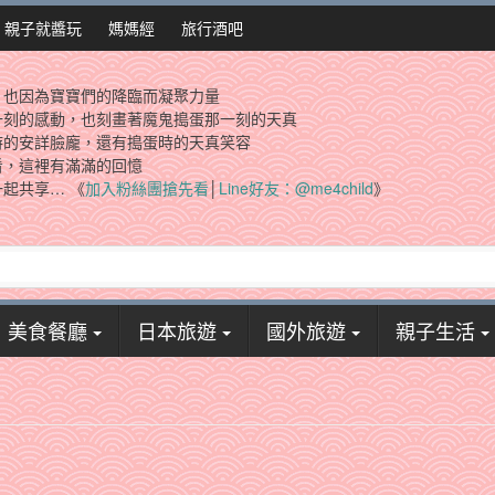
親子就醬玩
媽媽經
旅行酒吧
，也因為寶寶們的降臨而凝聚力量
一刻的感動，也刻畫著魔鬼搗蛋那一刻的天真
時的安詳臉龐，還有搗蛋時的天真笑容
看，這裡有滿滿的回憶
起共享… 《
加入粉絲團搶先看
│
Line好友：@me4child
》
美食餐廳
日本旅遊
國外旅遊
親子生活