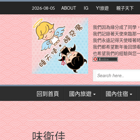
Skip
ABOUT
IG
Y!旅遊
親子天下
2026-08-05
to
content
我們因為緣分成了同學
我們記錄著天使來臨那
我們永遠記得天使睡著
我們都希望數年後回頭
也希望我們的經驗與您一
回到首頁
國內旅遊
國內住宿
味衛佳