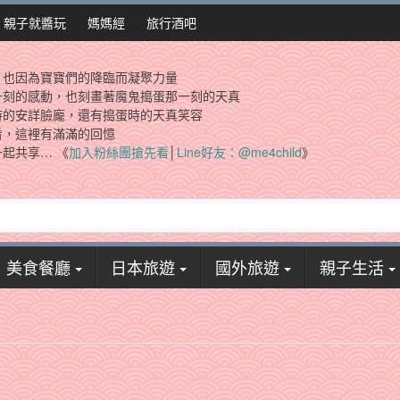
親子就醬玩
媽媽經
旅行酒吧
，也因為寶寶們的降臨而凝聚力量
一刻的感動，也刻畫著魔鬼搗蛋那一刻的天真
時的安詳臉龐，還有搗蛋時的天真笑容
看，這裡有滿滿的回憶
起共享… 《
加入粉絲團搶先看
│
Line好友：@me4child
》
美食餐廳
日本旅遊
國外旅遊
親子生活