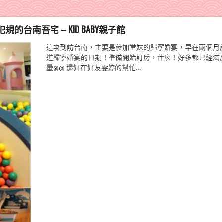
南吾宅 – KID BABY親子館
這次到訪台南，主要是參加堂妹的歸寧婚宴，早在兩個月
道歸寧婚宴的日期！準備開始訂房，什麼！好多都已經滿
暈@@ 還好在好友雯婷的幫忙…