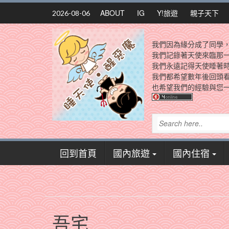
Skip
ABOUT
IG
Y!旅遊
親子天下
2026-08-06
to
content
我們因為緣分成了同學
我們記錄著天使來臨那
我們永遠記得天使睡著
我們都希望數年後回頭
也希望我們的經驗與您一
回到首頁
國內旅遊
國內住宿
吾宅