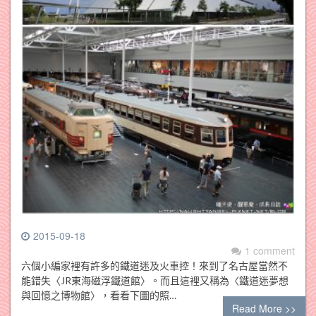
2015-09-18
1 comment
六個小編家裡有許多的鐵道迷及火車控！來到了名古屋當然不
能錯失〈JR東海磁浮鐵道館〉。而且這裡又稱為〈鐵道迷夢想
與回憶之博物館〉，看看下圖的照…
Read More >>