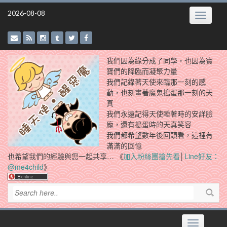
Skip
2026-08-08
Toggle
to
navigatio
content
我們因為緣分成了同學，也因為寶
寶們的降臨而凝聚力量
我們記錄著天使來臨那一刻的感
動，也刻畫著魔鬼搗蛋那一刻的天
真
我們永遠記得天使睡著時的安詳臉
龐，還有搗蛋時的天真笑容
我們都希望數年後回頭看，這裡有
滿滿的回憶
也希望我們的經驗與您一起共享… 《
加入粉絲團搶先看
│
Line好友：
@me4child
》
Toggle