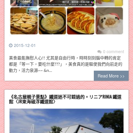
2015-12-01
0 comment
美食最能撫慰人心!! 尤其是自由行時，時時刻刻腦中轉的肯定
都是「等一下，要吃什麼???」，美食真的是驅使我們向前走的
動力，活力泉源~~ &n…
Read More >>
《名古屋親子景點》鐵道迷不可錯過的。リニアRINIA 鐵道
館〈JR東海磁浮鐵道館〉