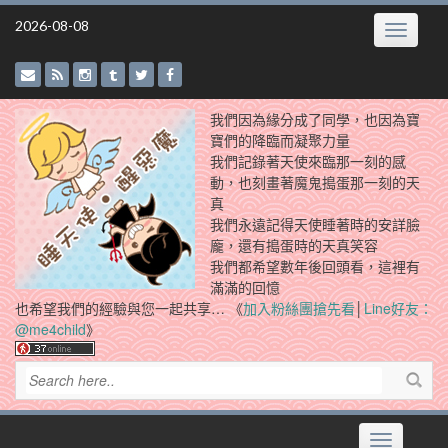
Skip
2026-08-08
Toggle
to
navigatio
content
我們因為緣分成了同學，也因為寶
寶們的降臨而凝聚力量
我們記錄著天使來臨那一刻的感
動，也刻畫著魔鬼搗蛋那一刻的天
真
我們永遠記得天使睡著時的安詳臉
龐，還有搗蛋時的天真笑容
我們都希望數年後回頭看，這裡有
滿滿的回憶
也希望我們的經驗與您一起共享… 《
加入粉絲團搶先看
│
Line好友：
@me4child
》
Toggle