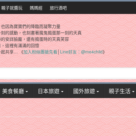
親子就醬玩
媽媽經
旅行酒吧
，也因為寶寶們的降臨而凝聚力量
一刻的感動，也刻畫著魔鬼搗蛋那一刻的天真
時的安詳臉龐，還有搗蛋時的天真笑容
看，這裡有滿滿的回憶
起共享… 《
加入粉絲團搶先看
│
Line好友：@me4child
》
美食餐廳
日本旅遊
國外旅遊
親子生活