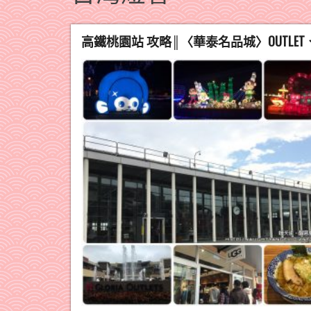
高鐵桃園站 攻略║〈華泰名品城〉OUTL