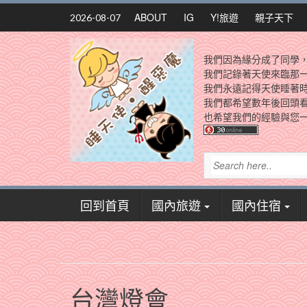
Skip
ABOUT
IG
Y!旅遊
親子天下
2026-08-07
to
content
我們因為緣分成了同學
我們記錄著天使來臨那
我們永遠記得天使睡著
我們都希望數年後回頭
也希望我們的經驗與您一
回到首頁
國內旅遊
國內住宿
台灣燈會