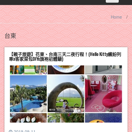
navigation
Home
/
台東
【親子旅遊】花東、台南三天二夜行程！(Hello Kitty繽紛列
車x客家菜包DIYx旗袍初體驗)
2019-09-11