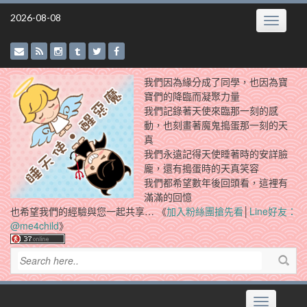
Skip
2026-08-08
Toggle
to
navigatio
content
我們因為緣分成了同學，也因為寶
寶們的降臨而凝聚力量
我們記錄著天使來臨那一刻的感
動，也刻畫著魔鬼搗蛋那一刻的天
真
我們永遠記得天使睡著時的安詳臉
龐，還有搗蛋時的天真笑容
我們都希望數年後回頭看，這裡有
滿滿的回憶
也希望我們的經驗與您一起共享… 《
加入粉絲團搶先看
│
Line好友：
@me4child
》
Toggle