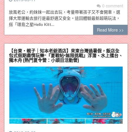
0 comment
放風老公，約妹妹一起出去玩，考量帶著孩子又不會開車，選
擇大眾運輸去旅行是最舒適又安全。這回體驗最新超萌玩法，
搭「環島之星Hello Kitt…
Read More >>
【台東・親子｜知本老爺酒店】來東台灣過暑假，飯店全
包式假期盡情玩樂~『夏戰帖•無限挑戰』浮潛、水上擂台、
獨木舟 (熱門夏令營：小頭目活動營)