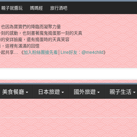
親子就醬玩
媽媽經
旅行酒吧
，也因為寶寶們的降臨而凝聚力量
一刻的感動，也刻畫著魔鬼搗蛋那一刻的天真
時的安詳臉龐，還有搗蛋時的天真笑容
看，這裡有滿滿的回憶
起共享… 《
加入粉絲團搶先看
│
Line好友：@me4child
》
美食餐廳
日本旅遊
國外旅遊
親子生活