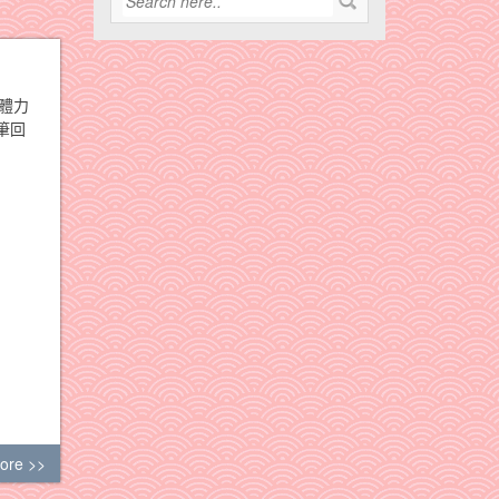
體力
筆回
ore >>