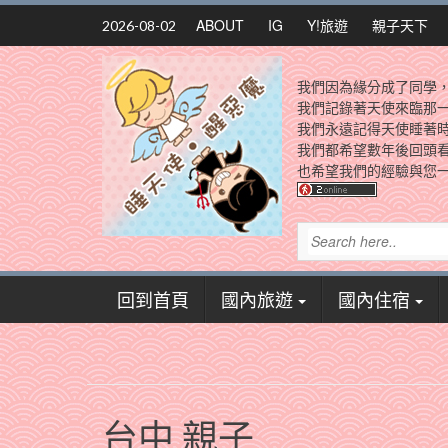
Skip
ABOUT
IG
Y!旅遊
親子天下
2026-08-02
to
content
我們因為緣分成了同學
我們記錄著天使來臨那
我們永遠記得天使睡著
我們都希望數年後回頭
也希望我們的經驗與您一
回到首頁
國內旅遊
國內住宿
台中 親子