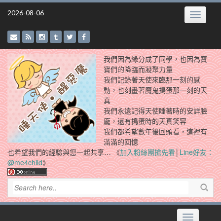
Skip
2026-08-06
Toggle
to
navigatio
content
我們因為緣分成了同學，也因為寶
寶們的降臨而凝聚力量
我們記錄著天使來臨那一刻的感
動，也刻畫著魔鬼搗蛋那一刻的天
真
我們永遠記得天使睡著時的安詳臉
龐，還有搗蛋時的天真笑容
我們都希望數年後回頭看，這裡有
滿滿的回憶
也希望我們的經驗與您一起共享… 《
加入粉絲團搶先看
│
Line好友：
@me4child
》
Toggle