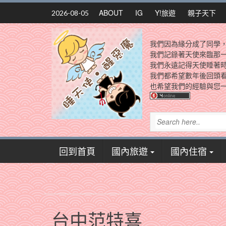
Skip
ABOUT
IG
Y!旅遊
親子天下
2026-08-05
to
content
我們因為緣分成了同學
我們記錄著天使來臨那
我們永遠記得天使睡著
我們都希望數年後回頭
也希望我們的經驗與您一
回到首頁
國內旅遊
國內住宿
台中范特喜