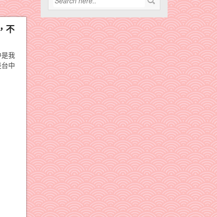
，不
中是我
是台中