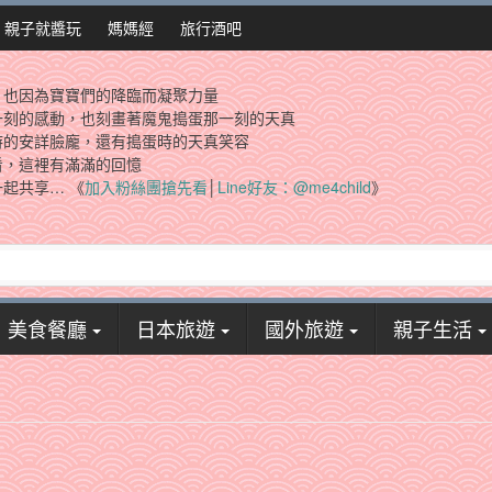
親子就醬玩
媽媽經
旅行酒吧
，也因為寶寶們的降臨而凝聚力量
一刻的感動，也刻畫著魔鬼搗蛋那一刻的天真
時的安詳臉龐，還有搗蛋時的天真笑容
看，這裡有滿滿的回憶
起共享… 《
加入粉絲團搶先看
│
Line好友：@me4child
》
美食餐廳
日本旅遊
國外旅遊
親子生活