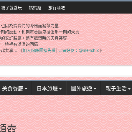
親子就醬玩
媽媽經
旅行酒吧
，也因為寶寶們的降臨而凝聚力量
一刻的感動，也刻畫著魔鬼搗蛋那一刻的天真
時的安詳臉龐，還有搗蛋時的天真笑容
看，這裡有滿滿的回憶
起共享… 《
加入粉絲團搶先看
│
Line好友：@me4child
》
美食餐廳
日本旅遊
國外旅遊
親子生活
顏壺