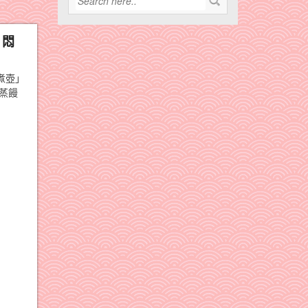
、悶
煮壺」
蒸饅