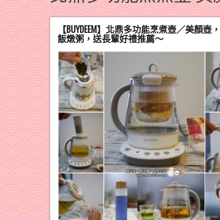
【BUYDEEM】北鼎多功能烹煮壺／美
飯燉粥，送長輩好禮推薦～