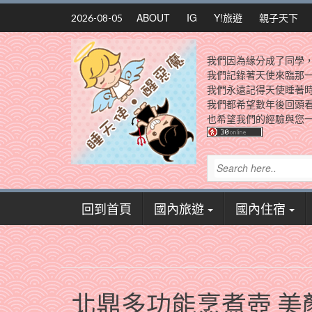
Skip
ABOUT
IG
Y!旅遊
親子天下
2026-08-05
to
content
我們因為緣分成了同學
我們記錄著天使來臨那
我們永遠記得天使睡著
我們都希望數年後回頭
也希望我們的經驗與您一
回到首頁
國內旅遊
國內住宿
北鼎多功能烹煮壺 美