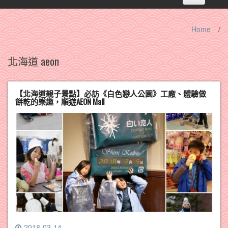
navigation
Home
/
北海道 aeon
【北海道親子景點】必訪《白色戀人公園》工廠、體驗做
餅乾的樂趣，順遊AEON Mall
2018-03-14