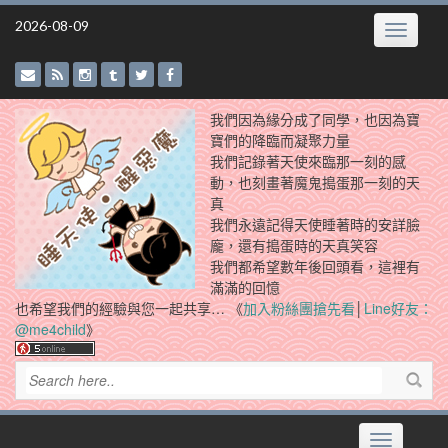
Skip
2026-08-09
Toggle
to
navigatio
content
我們因為緣分成了同學，也因為寶
寶們的降臨而凝聚力量
我們記錄著天使來臨那一刻的感
動，也刻畫著魔鬼搗蛋那一刻的天
真
我們永遠記得天使睡著時的安詳臉
龐，還有搗蛋時的天真笑容
我們都希望數年後回頭看，這裡有
滿滿的回憶
也希望我們的經驗與您一起共享… 《
加入粉絲團搶先看
│
Line好友：
@me4child
》
Toggle