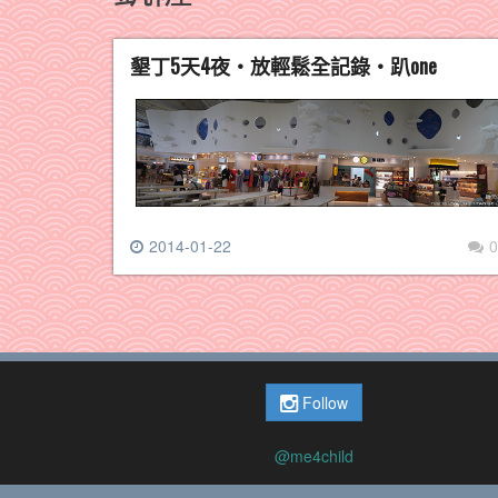
墾丁5天4夜‧放輕鬆全記錄‧趴one
2014-01-22
0
Follow
@me4child