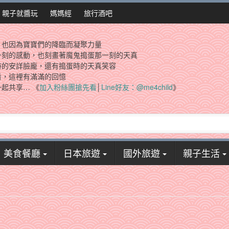
親子就醬玩
媽媽經
旅行酒吧
，也因為寶寶們的降臨而凝聚力量
一刻的感動，也刻畫著魔鬼搗蛋那一刻的天真
時的安詳臉龐，還有搗蛋時的天真笑容
看，這裡有滿滿的回憶
起共享… 《
加入粉絲團搶先看
│
Line好友：@me4child
》
美食餐廳
日本旅遊
國外旅遊
親子生活