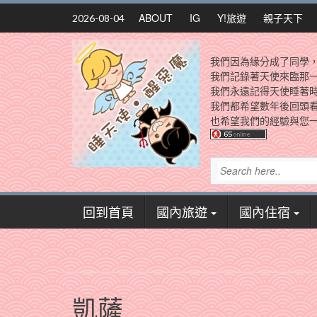
Skip
ABOUT
IG
Y!旅遊
親子天下
2026-08-04
to
content
我們因為緣分成了同學
我們記錄著天使來臨那
我們永遠記得天使睡著
我們都希望數年後回頭
也希望我們的經驗與您一
回到首頁
國內旅遊
國內住宿
凱薩