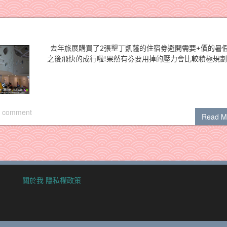
去年旅展購買了2張墾丁凱薩的住宿劵避開需要+價的暑
之後飛快的成行啦!果然有劵要用掉的壓力會比較積極規劃啊
 comment
Read M
關於我
隱私權政策