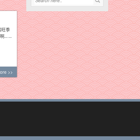
假旺季
… …
ore >>