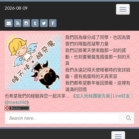
Skip
2026-08-09
Toggle
to
navigatio
content
我們因為緣分成了同學，也因為寶
寶們的降臨而凝聚力量
我們記錄著天使來臨那一刻的感
動，也刻畫著魔鬼搗蛋那一刻的天
真
我們永遠記得天使睡著時的安詳臉
龐，還有搗蛋時的天真笑容
我們都希望數年後回頭看，這裡有
滿滿的回憶
也希望我們的經驗與您一起共享… 《
加入粉絲團搶先看
│
Line好友：
@me4child
》
Toggle