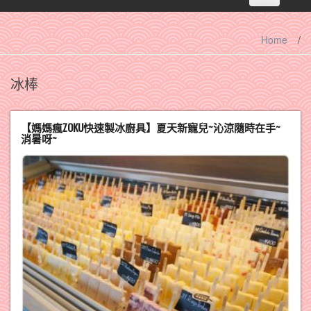
navigation
Home
/
冰棒
【媽媽瘋ZOKU快速製冰廚具】夏天新寵兒~沁涼隨時在手~
消暑呀~