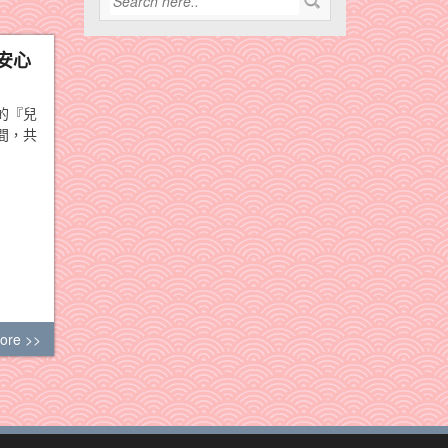
安心
的『兒
間，共
ore >>