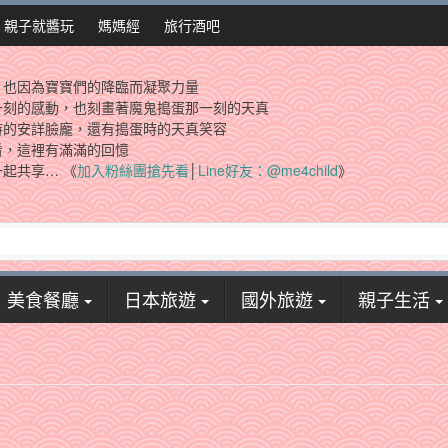
親子就醬玩
媽媽經
旅行酒吧
，也因為寶寶們的降臨而凝聚力量
一刻的感動，也刻畫著魔鬼搗蛋那一刻的天真
時的安詳臉龐，還有搗蛋時的天真笑容
看，這裡有滿滿的回憶
起共享… 《
加入粉絲團搶先看
│
Line好友：@me4child
》
美食餐廳
日本旅遊
國外旅遊
親子生活