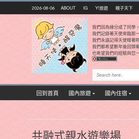
Skip
ABOUT
IG
Y!旅遊
親子天下
2026-08-06
to
content
我們因為緣分成了同學
我們記錄著天使來臨那
我們永遠記得天使睡著
我們都希望數年後回頭
也希望我們的經驗與您一
回到首頁
國內旅遊
國內住宿
共融式親水遊樂場