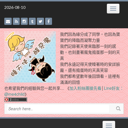
Skip
2026-08-10
Toggle
to
navigatio
content
我們因為緣分成了同學，也因為寶
寶們的降臨而凝聚力量
我們記錄著天使來臨那一刻的感
動，也刻畫著魔鬼搗蛋那一刻的天
真
我們永遠記得天使睡著時的安詳臉
龐，還有搗蛋時的天真笑容
我們都希望數年後回頭看，這裡有
滿滿的回憶
也希望我們的經驗與您一起共享… 《
加入粉絲團搶先看
│
Line好友：
@me4child
》
Toggle