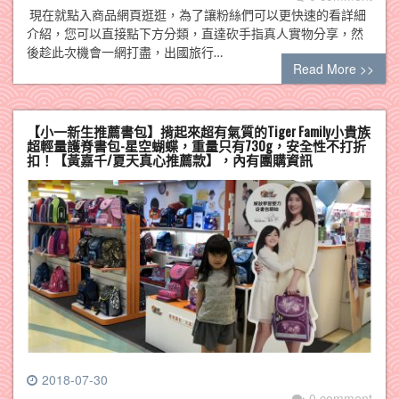
現在就點入商品網頁逛逛，為了讓粉絲們可以更快速的看詳細
介紹，您可以直接點下方分類，直達砍手指真人實物分享，然
後趁此次機會一網打盡，出國旅行…
Read More >>
【小一新生推薦書包】揹起來超有氣質的Tiger Family小貴族
超輕量護脊書包-星空蝴蝶，重量只有730g，安全性不打折
扣！【黃嘉千/夏天真心推薦款】，內有團購資訊
2018-07-30
0 comment