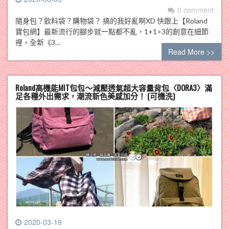
0 comment
隨身包？飲料袋？購物袋？ 搞的我好亂啊XD 快跟上【Roland
寶包網】最新流行的腳步就一點都不亂，1+1>3的創意在細節
裡，全新《3…
Read More >>
Roland高機能MIT包包～減壓透氣超大容量背包〈DORA3〉滿
足各種外出需求，潮流新色美感加分！ (可機洗)
2020-03-19