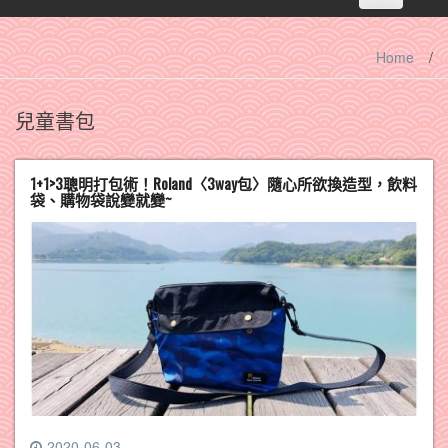
navigation
Home
/
兒童書包
1+1>3聰明打包術！Roland〈3way包〉隨心所欲換造型，飲料
袋、購物袋說變就變~
2020-06-03