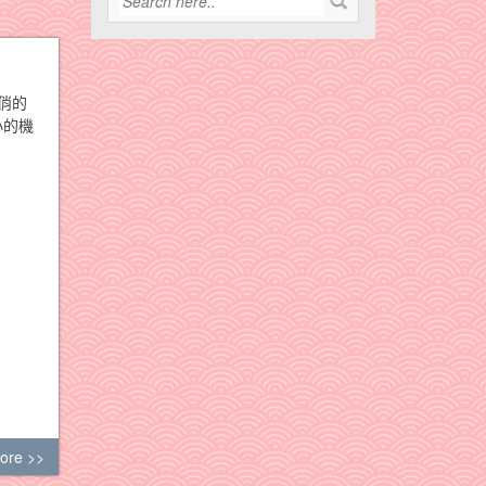
俏的
小的機
ore >>