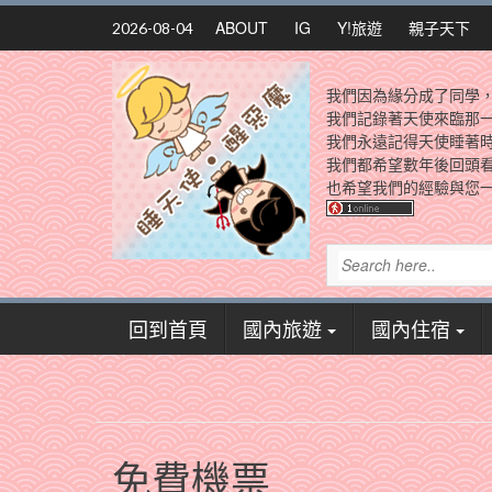
Skip
ABOUT
IG
Y!旅遊
親子天下
2026-08-04
to
content
我們因為緣分成了同學
我們記錄著天使來臨那
我們永遠記得天使睡著
我們都希望數年後回頭
也希望我們的經驗與您一
回到首頁
國內旅遊
國內住宿
免費機票