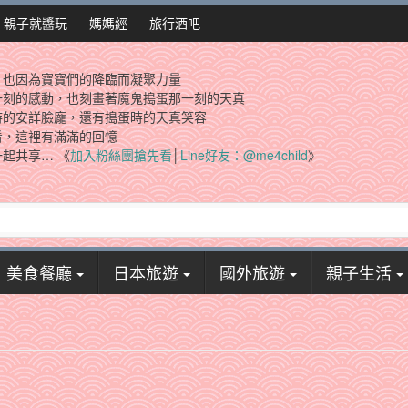
親子就醬玩
媽媽經
旅行酒吧
，也因為寶寶們的降臨而凝聚力量
一刻的感動，也刻畫著魔鬼搗蛋那一刻的天真
時的安詳臉龐，還有搗蛋時的天真笑容
看，這裡有滿滿的回憶
起共享… 《
加入粉絲團搶先看
│
Line好友：@me4child
》
美食餐廳
日本旅遊
國外旅遊
親子生活