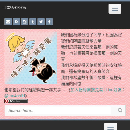
Skip
2026-08-06
Toggle
to
navigatio
content
我們因為緣分成了同學，也因為寶
寶們的降臨而凝聚力量
我們記錄著天使來臨那一刻的感
動，也刻畫著魔鬼搗蛋那一刻的天
真
我們永遠記得天使睡著時的安詳臉
龐，還有搗蛋時的天真笑容
我們都希望數年後回頭看，這裡有
滿滿的回憶
也希望我們的經驗與您一起共享… 《
加入粉絲團搶先看
│
Line好友：
@me4child
》
Toggle