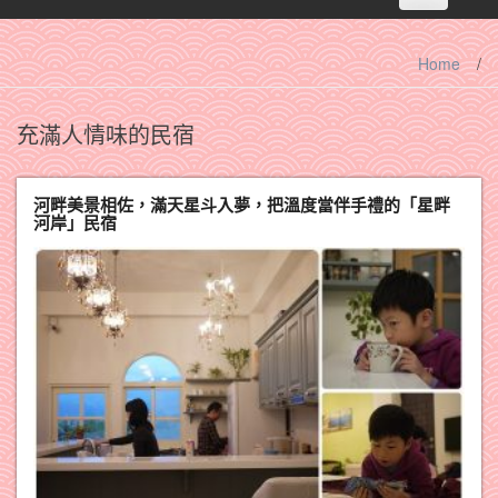
navigation
Home
/
充滿人情味的民宿
河畔美景相佐，滿天星斗入夢，把溫度當伴手禮的「星畔
河岸」民宿