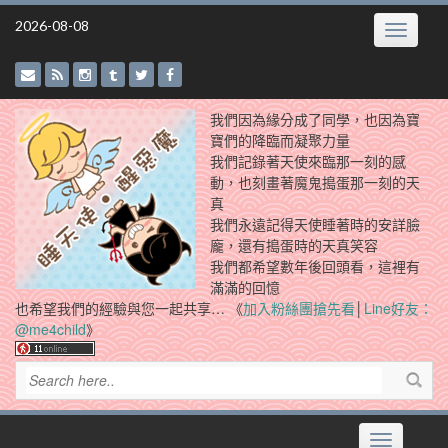
Skip
2026-08-08
Toggle
to
navigatio
content
我們因為緣分成了同學，也因為寶
寶們的降臨而凝聚力量
我們記錄著天使來臨那一刻的感
動，也刻畫著魔鬼搗蛋那一刻的天
真
我們永遠記得天使睡著時的安詳臉
龐，還有搗蛋時的天真笑容
我們都希望數年後回頭看，這裡有
滿滿的回憶
也希望我們的經驗與您一起共享… 《
加入粉絲團搶先看
│
Line好友：
@me4child
》
Toggle