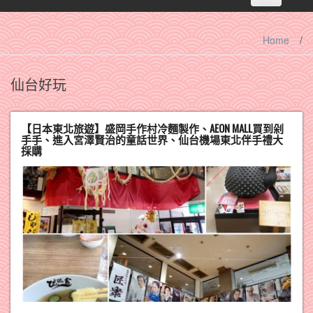
navigation
Home
/
仙台好玩
【日本東北旅遊】盛岡手作村冷麵製作、AEON MALL買到剁
手手、進入宮澤賢治的童話世界、仙台機場東北伴手禮大
採購