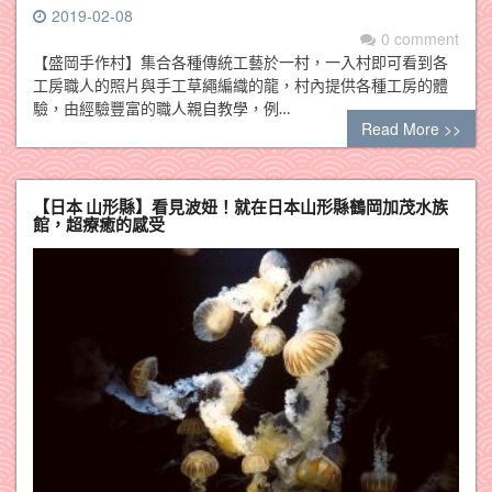
2019-02-08
0 comment
【盛岡手作村】集合各種傳統工藝於一村，一入村即可看到各
工房職人的照片與手工草繩編織的龍，村內提供各種工房的體
驗，由經驗豐富的職人親自教學，例…
Read More >>
【日本 山形縣】看見波妞！就在日本山形縣鶴岡加茂水族
館，超療癒的感受