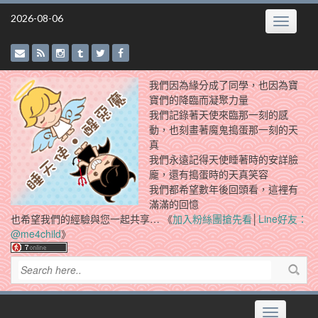
Skip
2026-08-06
Toggle
to
navigatio
content
我們因為緣分成了同學，也因為寶
寶們的降臨而凝聚力量
我們記錄著天使來臨那一刻的感
動，也刻畫著魔鬼搗蛋那一刻的天
真
我們永遠記得天使睡著時的安詳臉
龐，還有搗蛋時的天真笑容
我們都希望數年後回頭看，這裡有
滿滿的回憶
也希望我們的經驗與您一起共享… 《
加入粉絲團搶先看
│
Line好友：
@me4child
》
Toggle