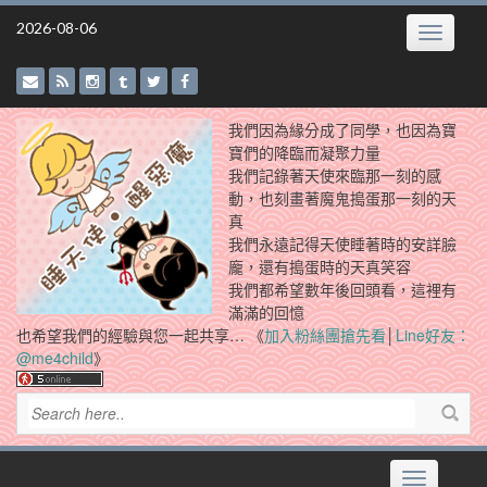
Skip
2026-08-06
Toggle
to
navigatio
content
我們因為緣分成了同學，也因為寶
寶們的降臨而凝聚力量
我們記錄著天使來臨那一刻的感
動，也刻畫著魔鬼搗蛋那一刻的天
真
我們永遠記得天使睡著時的安詳臉
龐，還有搗蛋時的天真笑容
我們都希望數年後回頭看，這裡有
滿滿的回憶
也希望我們的經驗與您一起共享… 《
加入粉絲團搶先看
│
Line好友：
@me4child
》
Toggle