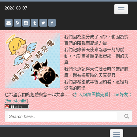
Skip
2026-08-07
Toggle
to
navigatio
content
我們因為緣分成了同學，也因為寶
寶們的降臨而凝聚力量
我們記錄著天使來臨那一刻的感
動，也刻畫著魔鬼搗蛋那一刻的天
真
我們永遠記得天使睡著時的安詳臉
龐，還有搗蛋時的天真笑容
我們都希望數年後回頭看，這裡有
滿滿的回憶
也希望我們的經驗與您一起共享… 《
加入粉絲團搶先看
│
Line好友：
@me4child
》
Toggle