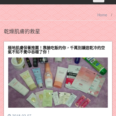
navigation
Home
/
乾燥肌膚的救星
極地肌膚保養推薦！靠臉吃飯的你，千萬別讓這乾冷的空
氣不知不覺中吞噬了你！
2018-02-07