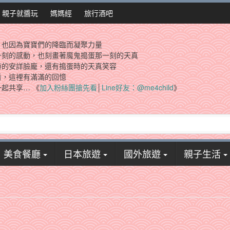
親子就醬玩
媽媽經
旅行酒吧
，也因為寶寶們的降臨而凝聚力量
一刻的感動，也刻畫著魔鬼搗蛋那一刻的天真
時的安詳臉龐，還有搗蛋時的天真笑容
看，這裡有滿滿的回憶
起共享… 《
加入粉絲團搶先看
│
Line好友：@me4child
》
美食餐廳
日本旅遊
國外旅遊
親子生活