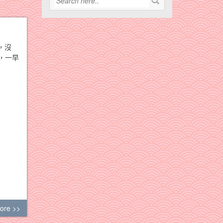
，沒
好，一早
ore >>