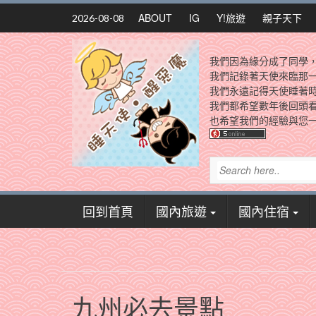
Skip
ABOUT
IG
Y!旅遊
親子天下
2026-08-08
to
content
我們因為緣分成了同學
我們記錄著天使來臨那
我們永遠記得天使睡著
我們都希望數年後回頭
也希望我們的經驗與您一
回到首頁
國內旅遊
國內住宿
九州必去景點