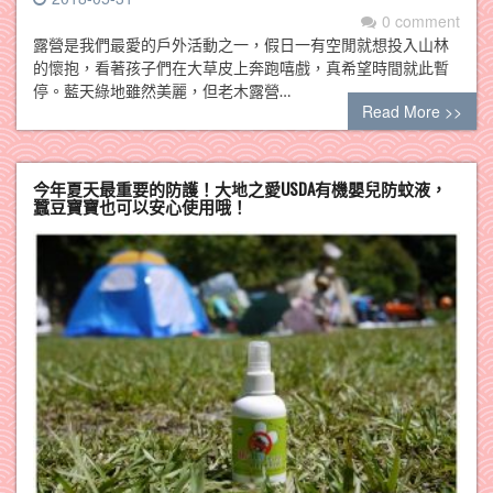
0 comment
露營是我們最愛的戶外活動之一，假日一有空閒就想投入山林
的懷抱，看著孩子們在大草皮上奔跑嘻戲，真希望時間就此暫
停。藍天綠地雖然美麗，但老木露營…
Read More >>
今年夏天最重要的防護！大地之愛USDA有機嬰兒防蚊液，
蠶豆寶寶也可以安心使用哦！