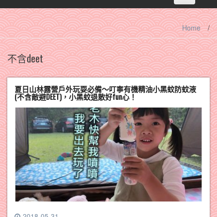
navigation
Home
/
不含deet
夏日山林露營戶外玩耍必備～叮寧有機精油小黑蚊防蚊液
(不含敵避DEET)，小黑蚊退散好fun心！
2018-05-31