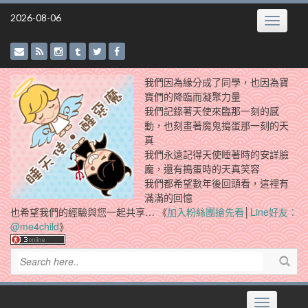
Skip
2026-08-06
Toggle
to
navigatio
content
我們因為緣分成了同學，也因為寶
寶們的降臨而凝聚力量
我們記錄著天使來臨那一刻的感
動，也刻畫著魔鬼搗蛋那一刻的天
真
我們永遠記得天使睡著時的安詳臉
龐，還有搗蛋時的天真笑容
我們都希望數年後回頭看，這裡有
滿滿的回憶
也希望我們的經驗與您一起共享… 《
加入粉絲團搶先看
│
Line好友：
@me4child
》
Toggle