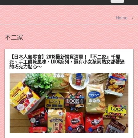
navigation
Home
/
不二家
【日本人氣零食】2018最新掃貨清單！『不二家』千層
派、手工餅乾風味、LOOK系列，還有小女孩到熟女都著迷
的巧克力點心～