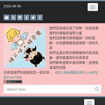
Skip
2026-08-06
Toggle
to
navigatio
content
我們因為緣分成了同學，也因為寶
寶們的降臨而凝聚力量
我們記錄著天使來臨那一刻的感
動，也刻畫著魔鬼搗蛋那一刻的天
真
我們永遠記得天使睡著時的安詳臉
龐，還有搗蛋時的天真笑容
我們都希望數年後回頭看，這裡有
滿滿的回憶
也希望我們的經驗與您一起共享… 《
加入粉絲團搶先看
│
Line好友：
@me4child
》
Toggle