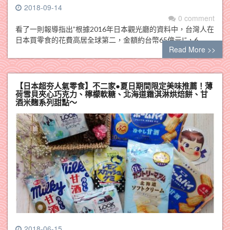
2018-09-14
0 comment
看了一則報導指出”根據2016年日本觀光廳的資料中，台灣人在
日本買零食的花費高居全球第二，金額約台幣65億元!”，6…
Read More >>
【日本超夯人氣零食】不二家●夏日期間限定美味推薦！薄
荷雪貝夾心巧克力、檸檬軟糖、北海道霜淇淋烘焙餅、甘
酒米麴系列甜點～
2018-06-15