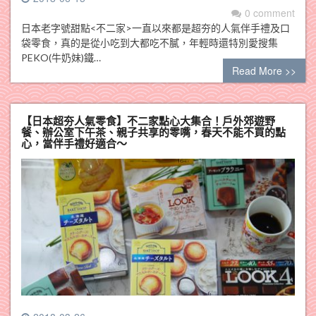
0 comment
日本老字號甜點<不二家>一直以來都是超夯的人氣伴手禮及口
袋零食，真的是從小吃到大都吃不膩，年輕時還特別愛搜集
PEKO(牛奶妹)鐵…
Read More >>
【日本超夯人氣零食】不二家點心大集合！戶外郊遊野
餐、辦公室下午茶、親子共享的零嘴，春天不能不買的點
心，當伴手禮好適合～