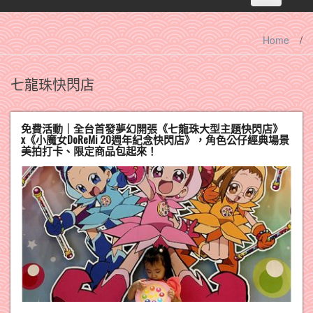
navigation
Home
/
七龍珠快閃店
免費活動｜全台首發夢幻開張《七龍珠大型主題快閃店》
x《小魔女DoReMi 20週年紀念快閃店》，角色公仔經典場景
美拍打卡、限定商品包起來！