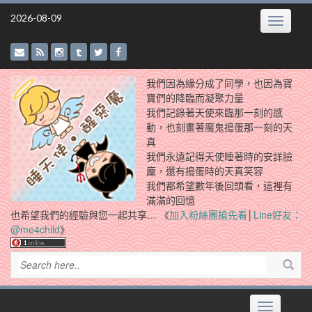
Skip
2026-08-09
Toggle
to
navigatio
content
我們因為緣分成了同學，也因為寶
寶們的降臨而凝聚力量
我們記錄著天使來臨那一刻的感
動，也刻畫著魔鬼搗蛋那一刻的天
真
我們永遠記得天使睡著時的安詳臉
龐，還有搗蛋時的天真笑容
我們都希望數年後回頭看，這裡有
滿滿的回憶
也希望我們的經驗與您一起共享… 《
加入粉絲團搶先看
│
Line好友：
@me4child
》
Toggle