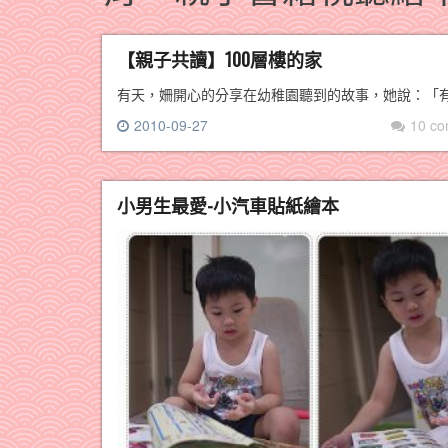
【親子共讀】100層樓的家
有天，姍開心的分享在幼稚園聽到的故事，她說：「有
2010-09-27
10 c
小男生最愛-小汽車貼紙繪本