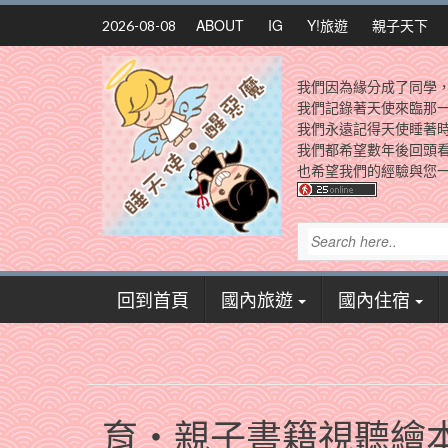
Skip
ABOUT
IG
Y!旅遊
親子天下
2026-08-08
to
content
我們因為緣分成了同學
我們記錄著天使來臨那
我們永遠記得天使睡著
我們都希望數年後回頭
也希望我們的經驗與您一
回到首頁
國內旅遊
國內住宿
育‧親子書籍視聽繪