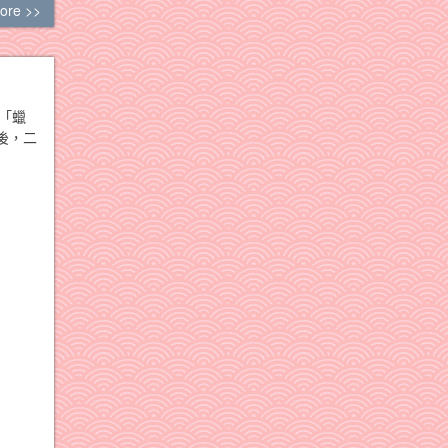
ore >>
「蠟
後，二