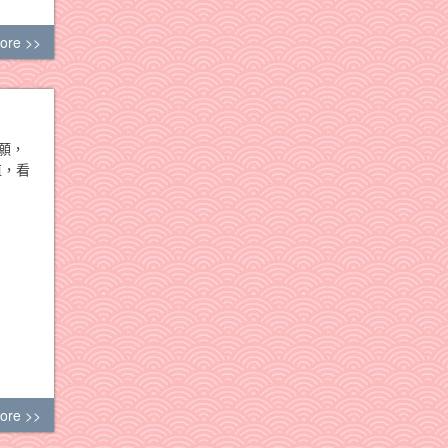
ore >>
願，
值，看
ore >>