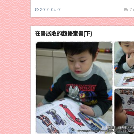
2010-04-01
7
在書展敗的超優童書(下)