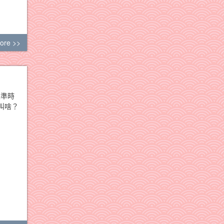
ore >>
很準時
叫啥？