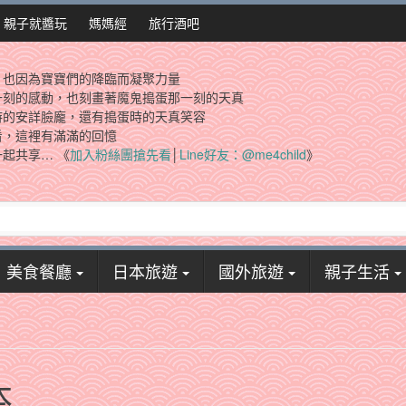
親子就醬玩
媽媽經
旅行酒吧
，也因為寶寶們的降臨而凝聚力量
一刻的感動，也刻畫著魔鬼搗蛋那一刻的天真
時的安詳臉龐，還有搗蛋時的天真笑容
看，這裡有滿滿的回憶
起共享… 《
加入粉絲團搶先看
│
Line好友：@me4child
》
美食餐廳
日本旅遊
國外旅遊
親子生活
本