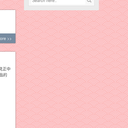
ore >>
見正中
品的