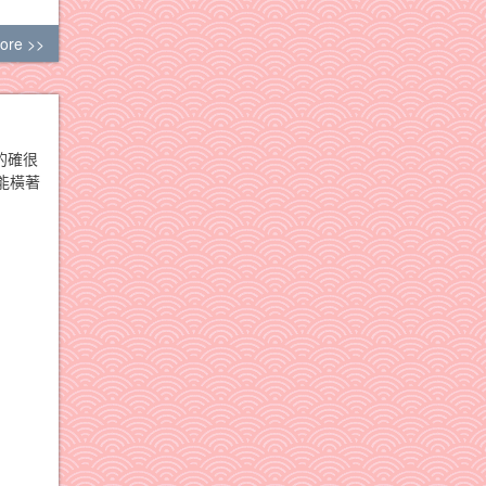
ore >>
的確很
能橫著