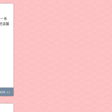
的一系
她溫馨
ore >>